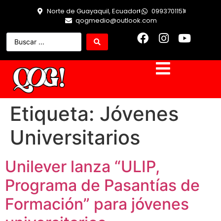
Norte de Guayaquil, Ecuador
0993701151
qogmedio@outlook.com
Etiqueta:
Jóvenes
Universitarios
Unilever lanza “ULIP,
Programa de Pasantías de
Formación” para jóvenes