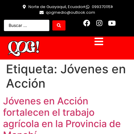
Norte de Guayaquil, Ecuador
0993701151
qogmedio@outlook.com
Etiqueta:
Jóvenes en
Acción
Jóvenes en Acción
fortalecen el trabajo
agrícola en la Provincia de