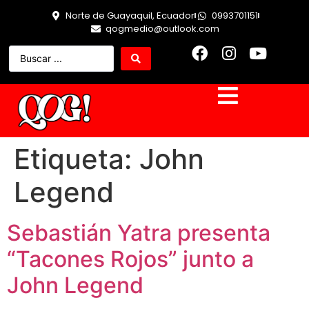
Norte de Guayaquil, Ecuador
0993701151
qogmedio@outlook.com
Etiqueta:
John
Legend
Sebastián Yatra presenta
“Tacones Rojos” junto a
John Legend