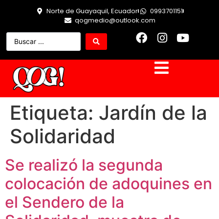
Norte de Guayaquil, Ecuador
0993701151
qogmedio@outlook.com
Etiqueta:
Jardín de la
Solidaridad
Se realizó la segunda
colocación de adoquines en
el Sendero de la