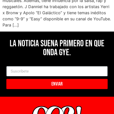
musicales. Además, tiene influencia por la salsa, rap y
reggaetón. J Danniel ha trabajado con los artistas Yerri
x Bronw y Apolo “El Galáctico” y tiene temas inéditos
como “9-9” y “Easy” disponible en su canal de YouTube.
Para […]
La noticia suena primero en Que
Onda Gye.
Enviar