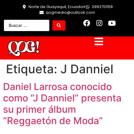
Norte de Guayaquil, Ecuador
0993701151
qogmedio@outlook.com
Etiqueta:
J Danniel
Daniel Larrosa conocido
como “J Danniel” presenta
su primer álbum
“Reggaetón de Moda”