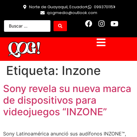
Norte de Guayaquil, Ecuador
0993701151
qogmedio@outlook.com
Etiqueta:
Inzone
Sony revela su nueva marca
de dispositivos para
videojuegos “INZONE”
Sony Latinoamérica anunció sus audífonos INZONE™,