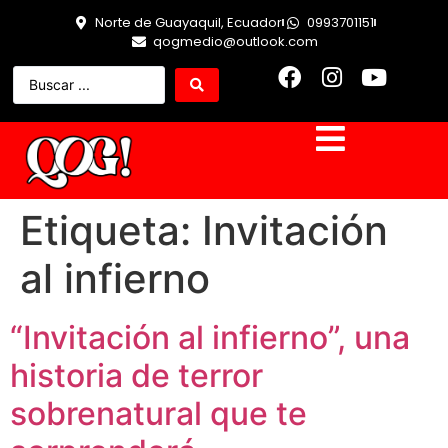
Norte de Guayaquil, Ecuador
0993701151
qogmedio@outlook.com
Etiqueta:
Invitación
al infierno
“Invitación al infierno”, una
historia de terror
sobrenatural que te