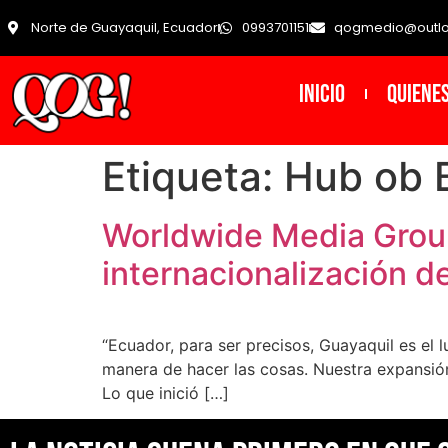
Norte de Guayaquil, Ecuador
0993701151
qogmedio@outl
INICIO
Quiene
Etiqueta:
Hub ob 
Worldwide Media Group 
internacionalización d
“Ecuador, para ser precisos, Guayaquil es el 
manera de hacer las cosas. Nuestra expansió
Lo que inició […]