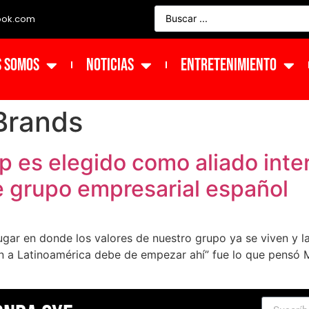
ook.com
s Somos
NOTICIAS
ENTRETENIMIENTO
Brands
es elegido como aliado inter
e grupo empresarial español
lugar en donde los valores de nuestro grupo ya se viven y l
n a Latinoamérica debe de empezar ahí” fue lo que pensó M