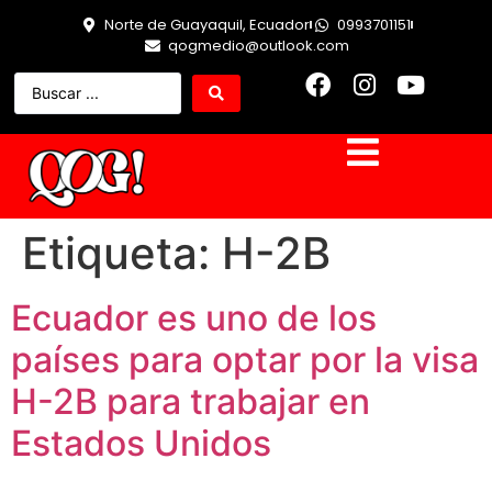
Norte de Guayaquil, Ecuador
0993701151
qogmedio@outlook.com
Etiqueta:
H-2B
Ecuador es uno de los
países para optar por la visa
H-2B para trabajar en
Estados Unidos