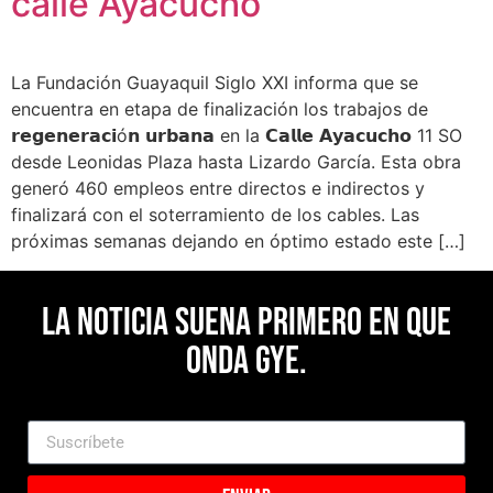
calle Ayacucho
La Fundación Guayaquil Siglo XXI informa que se
encuentra en etapa de finalización los trabajos de
𝗿𝗲𝗴𝗲𝗻𝗲𝗿𝗮𝗰𝗶ó𝗻 𝘂𝗿𝗯𝗮𝗻𝗮 en la 𝗖𝗮𝗹𝗹𝗲 𝗔𝘆𝗮𝗰𝘂𝗰𝗵𝗼 11 SO
desde Leonidas Plaza hasta Lizardo García. Esta obra
generó 460 empleos entre directos e indirectos y
finalizará con el soterramiento de los cables. Las
próximas semanas dejando en óptimo estado este […]
La noticia suena primero en Que
Onda Gye.