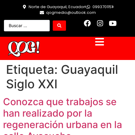
Norte de Guayaquil, Ecuador
0993701151
qogmedio@outlook.com
Etiqueta:
Guayaquil
Siglo XXI
Conozca que trabajos se
han realizado por la
regeneración urbana en la