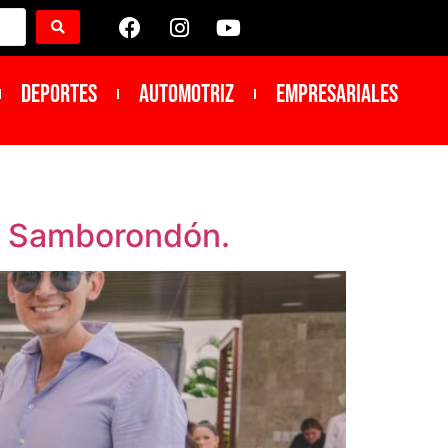
DEPORTES
Automotriz
Empresariales
en Samborondón.