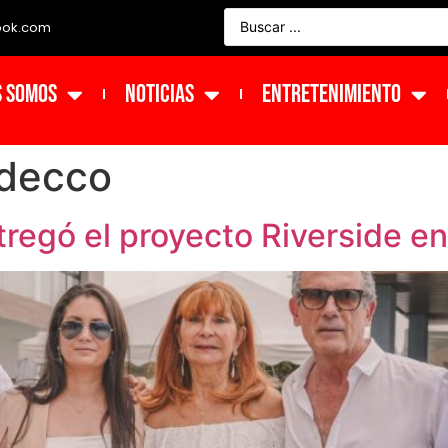
ook.com
s Somos
NOTICIAS
ENTRETENIMIENTO
decco
ntregó el proyecto Riverside 