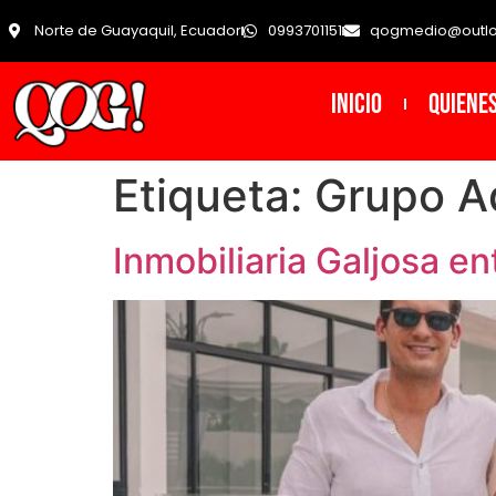
Norte de Guayaquil, Ecuador
0993701151
qogmedio@outl
INICIO
Quiene
Etiqueta:
Grupo A
Inmobiliaria Galjosa e