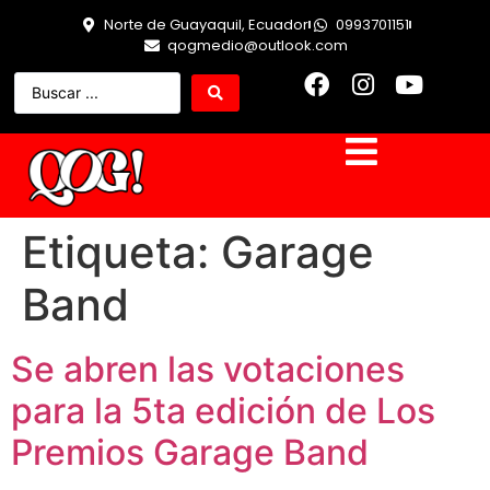
Norte de Guayaquil, Ecuador
0993701151
qogmedio@outlook.com
Etiqueta:
Garage
Band
Se abren las votaciones
para la 5ta edición de Los
Premios Garage Band