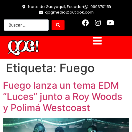
Norte de Guayaquil, Ecuador
0993701151
qogmedio@outlook.com
Etiqueta:
Fuego
Fuego lanza un tema EDM
“Luces” junto a Roy Woods
y Polimá Westcoast