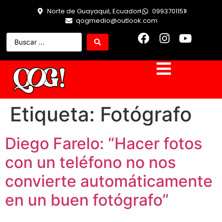
Norte de Guayaquil, Ecuador
0993701151
qogmedio@outlook.com
Etiqueta:
Fotógrafo
Diego Farelo: “Hacer fotos
con un teléfono no nos
convierte automáticamente
en un buen fotógrafo”