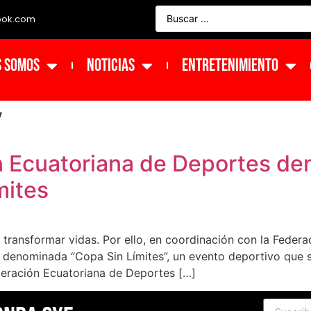
ook.com
s Somos
NOTICIAS
ENTRETENIMIENTO
V
n Ecuatoriana de Deportes de
mites
transformar vidas. Por ello, en coordinación con la Feder
 denominada “Copa Sin Límites”, un evento deportivo que se
deración Ecuatoriana de Deportes […]