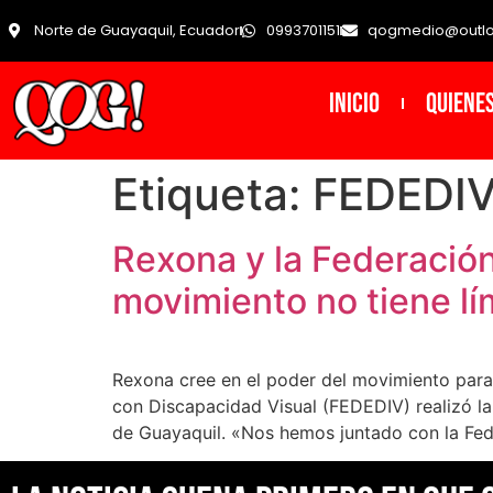
Norte de Guayaquil, Ecuador
0993701151
qogmedio@outl
INICIO
Quiene
Etiqueta:
FEDEDI
Rexona y la Federació
movimiento no tiene lí
Rexona cree en el poder del movimiento para 
con Discapacidad Visual (FEDEDIV) realizó la
de Guayaquil. «Nos hemos juntado con la Fe