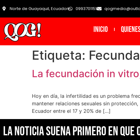
Norte de Guayaquil, Ecuador
0993701151
qogmedio@outl
INICIO
Quiene
Etiqueta:
Fecundac
La fecundación in vitro,
Hoy en día, la infertilidad es un problema fr
mantener relaciones sexuales sin protección,
Ecuador entre el 17 y 20% de […]
La noticia suena primero en Que 