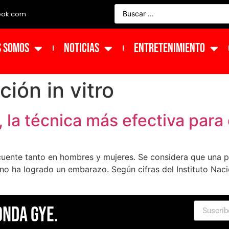
ook.com
s Somos
NOTICIAS
ENTRETENIMIENTO
ión in vitro
 la técnica más efectiva para e
ecuente tanto en hombres y mujeres. Se considera que una p
 no ha logrado un embarazo. Según cifras del Instituto Naci
Onda Gye.