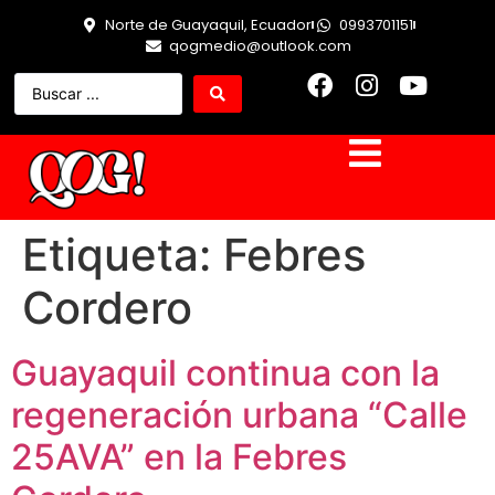
Norte de Guayaquil, Ecuador
0993701151
qogmedio@outlook.com
Etiqueta:
Febres
Cordero
Guayaquil continua con la
regeneración urbana “Calle
25AVA” en la Febres