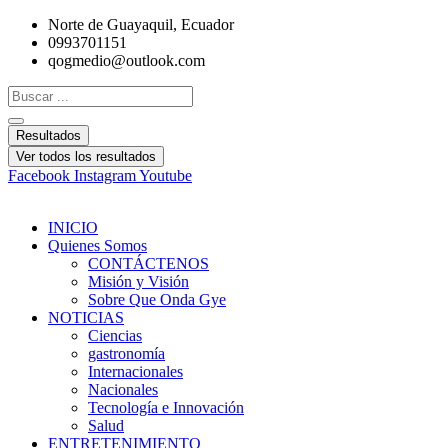
Ir
Norte de Guayaquil, Ecuador
al
0993701151
contenido
qogmedio@outlook.com
Search
...
Resultados
Ver todos los resultados
Facebook
Instagram
Youtube
INICIO
Quienes Somos
CONTÁCTENOS
Misión y Visión
Sobre Que Onda Gye
NOTICIAS
Ciencias
gastronomía
Internacionales
Nacionales
Tecnología e Innovación
Salud
ENTRETENIMIENTO