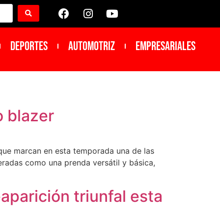
DEPORTES
Automotriz
Empresariales
o blazer
s que marcan en esta temporada una de las
eradas como una prenda versátil y básica,
aparición triunfal esta