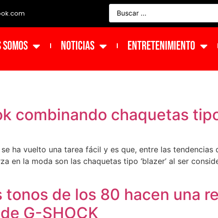
ook.com
s Somos
NOTICIAS
ENTRETENIMIENTO
ook combinando chaquetas tip
se ha vuelto una tarea fácil y es que, entre las tendencia
za en la moda son las chaquetas tipo ‘blazer’ al ser consid
s tonos de los 80 hacen una re
o de G-SHOCK