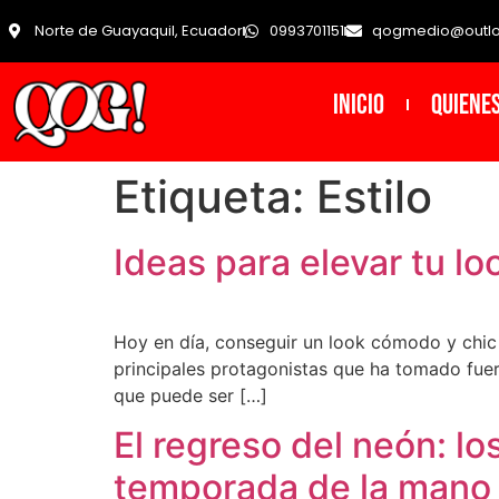
Norte de Guayaquil, Ecuador
0993701151
qogmedio@outl
INICIO
Quiene
Etiqueta:
Estilo
Ideas para elevar tu l
Hoy en día, conseguir un look cómodo y chic 
principales protagonistas que ha tomado fuer
que puede ser […]
El regreso del neón: lo
temporada de la man