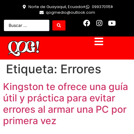
Norte de Guayaquil, Ecuador
0993701151
qogmedio@outlook.com
Etiqueta:
Errores
Kingston te ofrece una guía
útil y práctica para evitar
errores al armar una PC por
primera vez