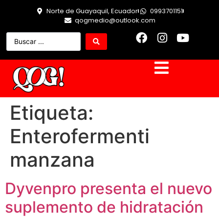
Norte de Guayaquil, Ecuador
0993701151
qogmedio@outlook.com
Etiqueta:
Enterofermenti
manzana
Dyvenpro presenta el nuevo
suplemento de hidratación