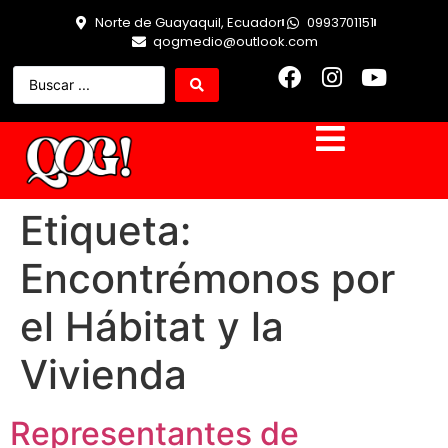
Norte de Guayaquil, Ecuador
0993701151
qogmedio@outlook.com
Etiqueta:
Encontrémonos por
el Hábitat y la
Vivienda
Representantes de