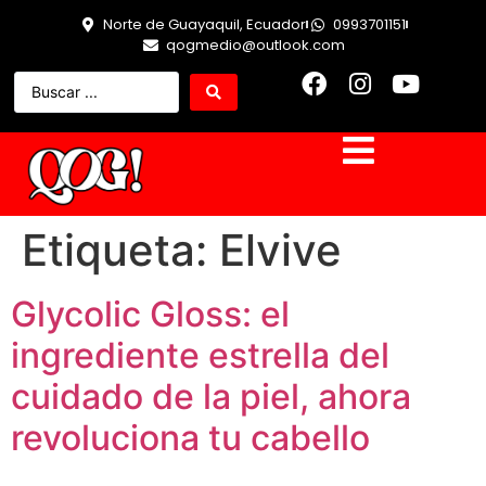
Norte de Guayaquil, Ecuador
0993701151
qogmedio@outlook.com
Etiqueta:
Elvive
Glycolic Gloss: el
ingrediente estrella del
cuidado de la piel, ahora
revoluciona tu cabello