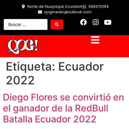
Norte de Guayaquil, Ecuador
0993701151
qogmedio@outlook.com
Etiqueta:
Ecuador
2022
Diego Flores se convirtió en
el ganador de la RedBull
Batalla Ecuador 2022