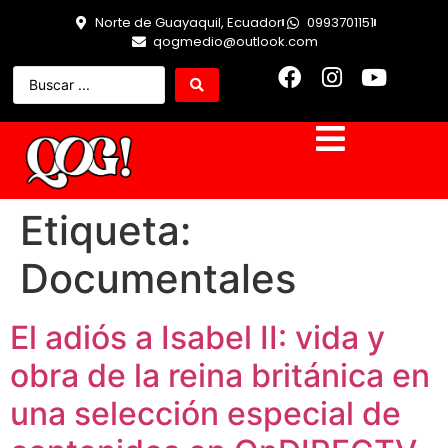
Norte de Guayaquil, Ecuador
0993701151
qogmedio@outlook.com
Etiqueta:
Documentales
El adiós a Isabel II: vida y
obra de la reina británica en
una selección especial de