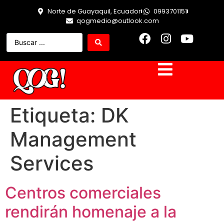
Norte de Guayaquil, Ecuador
0993701151
qogmedio@outlook.com
Etiqueta:
DK
Management
Services
Centros comerciales
rendirán homenaje a la