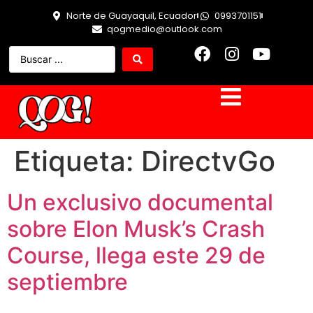
Norte de Guayaquil, Ecuador
0993701151
qogmedio@outlook.com
Etiqueta:
DirectvGo
Un exclusivo documental
sobre Elon Musk’s Crash
Course, llega este 29 de
septiembre