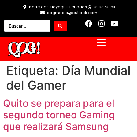
Norte de Guayaquil, Ecuador
0993701151
qogmedio@outlook.com
Etiqueta:
Día Mundial
del Gamer
Quito se prepara para el
segundo torneo Gaming
que realizará Samsung