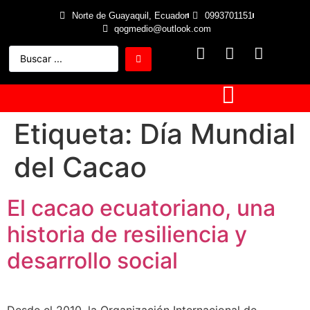
Norte de Guayaquil, Ecuador
0993701151
qogmedio@outlook.com
Etiqueta:
Día Mundial
del Cacao
El cacao ecuatoriano, una
historia de resiliencia y
desarrollo social