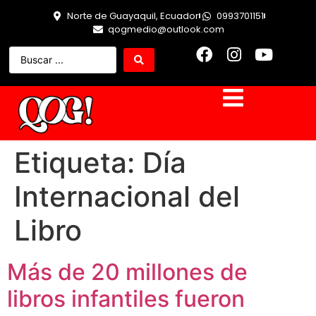
Norte de Guayaquil, Ecuador
0993701151
qogmedio@outlook.com
Etiqueta:
Día
Internacional del
Libro
Más de 20 millones de
libros infantiles fueron