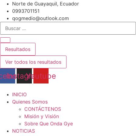
Ir
Norte de Guayaquil, Ecuador
al
0993701151
contenido
qogmedio@outlook.com
Search
...
Resultados
Ver todos los resultados
cebook
Instagram
Youtube
INICIO
Quienes Somos
CONTÁCTENOS
Misión y Visión
Sobre Que Onda Gye
NOTICIAS