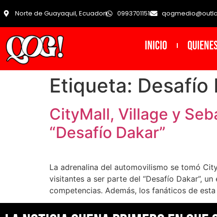
Norte de Guayaquil, Ecuador
0993701151
qogmedio@outl
INICIO
Quiene
Etiqueta:
Desafío
CityMall, Village y Se
“Desafío Dakar”
La adrenalina del automovilismo se tomó CityM
visitantes a ser parte del “Desafío Dakar”, un
competencias. Además, los fanáticos de esta 