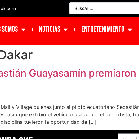
ook.com
s Somos
NOTICIAS
ENTRETENIMIENTO
 Dakar
bastián Guayasamín premiaron
all y Village quienes junto al piloto ecuatoriano Sebastiá
 espacio que exhibió el vehículo usado por el deportista, tr
disciplina tuvieron la oportunidad de […]