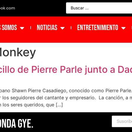
ook.com
s Somos
NOTICIAS
ENTRETENIMIENTO
Monkey
cillo de Pierre Parle junto a 
 urbano Shawn Pierre Casadiego, conocido como Pierre Parl
 los seguidores del cantante y empresario. La canción, a m
 los seres queridos, que […]
Onda Gye.