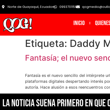
Norte de Guayaquil, Ecuador
0993701151
qogmedio@outl
INICIO
Quiene
Etiqueta:
Daddy 
Fantasía; el nuevo sen
Fantasía es el nuevo sencillo del intérprete
plataformas digitales despertando interés por
autoría. Hace alusión a esos reencuentros con
La noticia suena primero en Que 