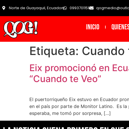
Norte de Guayaquil, Ecuador
0993701151
qogmedio@outl
INICIO
Quiene
Etiqueta:
Cuando 
Eix promocionó en Ecua
“Cuando te Veo”
El puertorriqueño Eix estuvo en Ecuador pro
en el país por parte de Monitor Latino. Es 
esperaba, me tomó por sorpresa, […]