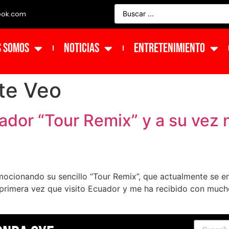
ook.com
s Somos
NOTICIAS
ENTRETENIMIENTO
te Veo
dor “Tour Remix” y a su vez n
mocionando su sencillo “Tour Remix”, que actualmente se 
la primera vez que visito Ecuador y me ha recibido con mu