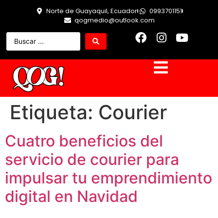
Norte de Guayaquil, Ecuador
0993701151
qogmedio@outlook.com
Etiqueta:
Courier
Cuatro beneficios del
servicio de courier para
impulsar tu emprendimiento
digital en Navidad