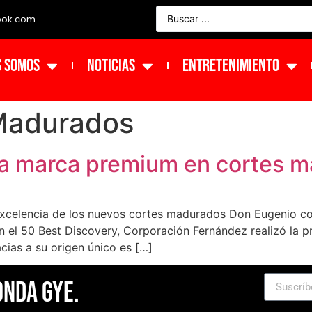
ook.com
s Somos
NOTICIAS
ENTRETENIMIENTO
Madurados
ra marca premium en cortes 
excelencia de los nuevos cortes madurados Don Eugenio con 
n el 50 Best Discovery, Corporación Fernández realizó la 
cias a su origen único es […]
Onda Gye.