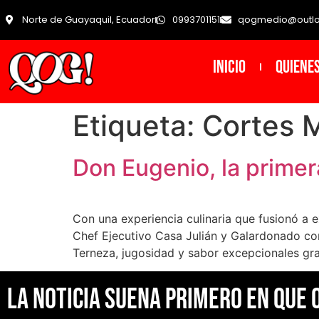
Norte de Guayaquil, Ecuador
0993701151
qogmedio@outl
INICIO
Quiene
Etiqueta:
Cortes 
Don Eugenio, la prime
Con una experiencia culinaria que fusionó a 
Chef Ejecutivo Casa Julián y Galardonado co
Terneza, jugosidad y sabor excepcionales gra
La noticia suena primero en Que 