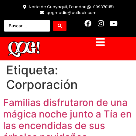
Norte de Guayaquil, Ecuador
0993701151
qogmedio@outlook.com
Etiqueta:
Corporación
Familias disfrutaron de una
mágica noche junto a Tía en
las encendidas de sus