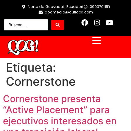
Norte de Guayaquil, Ecuador
0993701151
qogmedio@outlook.com
Etiqueta:
Cornerstone
Cornerstone presenta
“Active Placement” para
ejecutivos interesados en