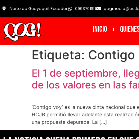
Norte de Guayaquil, Ecuador
0993701151
qogmedio@outl
INICIO
Quiene
Etiqueta:
Contigo
El 1 de septiembre, lle
de los valores en las fa
‘Contigo voy’ es la nueva cinta nacional que 
HCJB permitió llevar adelante esta realizació
una propuesta depurada. La […]