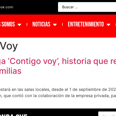
ook.com
s Somos
NOTICIAS
ENTRETENIMIENTO
 Voy
ga ‘Contigo voy’, historia que 
milias
estará en las salas locales, desde el 1 de septiembre de 2
n, que contó con la colaboración de la empresa privada, par