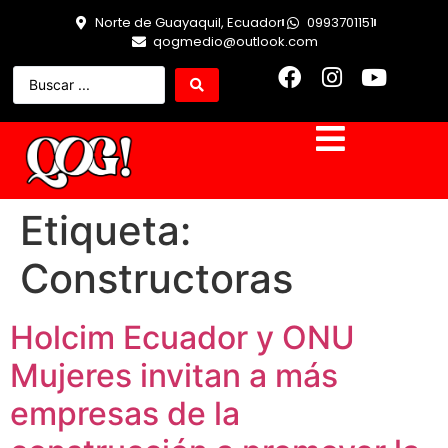
Norte de Guayaquil, Ecuador
0993701151
qogmedio@outlook.com
Etiqueta:
Constructoras
Holcim Ecuador y ONU
Mujeres invitan a más
empresas de la