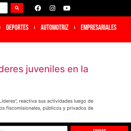
DEPORTES
Automotriz
Empresariales
eres juveniles en la
deres”, reactiva sus actividades luego de
s fiscomisionales, públicos y privados de