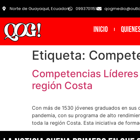
Norte de Guayaquil, Ecuador
0993701151
qogmedio@outl
INICIO
Quiene
Etiqueta:
Compete
Competencias Líderes a
región Costa
Con más de 1530 jóvenes graduados en sus di
pandemia, con su programa de alto rendimient
toda la región Costa. Esta iniciativa de form