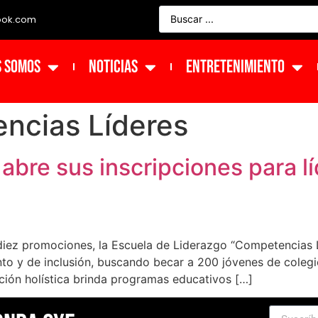
ook.com
s Somos
NOTICIAS
ENTRETENIMIENTO
ncias Líderes
bre sus inscripciones para líd
ez promociones, la Escuela de Liderazgo “Competencias Lí
o y de inclusión, buscando becar a 200 jóvenes de colegio
ación holística brinda programas educativos […]