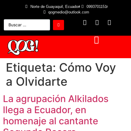
Norte de Guayaquil, Ecuador
0993701151
qogmedio@outlook.com
Etiqueta:
Cómo Voy
a Olvidarte
La agrupación Alkilados
llega a Ecuador, en
homenaje al cantante