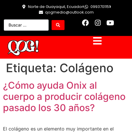
Norte de Guayaquil, Ecuador
0993701151
qogmedio@outlook.com
Etiqueta:
Colágeno
¿Cómo ayuda Onix al
cuerpo a producir colágeno
pasado los 30 años?
El colágeno es un elemento muy importante en el