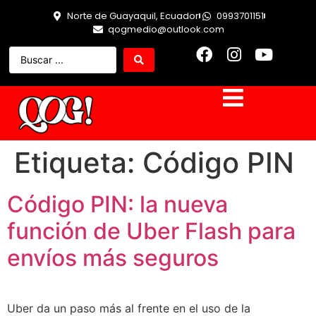
Norte de Guayaquil, Ecuador
0993701151
qogmedio@outlook.com
Etiqueta:
Código PIN
Código PIN: la nueva
función de Uber Flash para
envíos más seguros
Uber da un paso más al frente en el uso de la