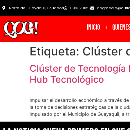
Norte de Guayaquil, Ecuador
0993701151
qogmedio@outl
INICIO
Quiene
Etiqueta:
Clúster 
Clúster de Tecnología 
Hub Tecnológico
Impulsar el desarrollo económico a través de
la toma de decisiones estratégicas de la ciud
impulsado por el Municipio de Guayaquil, a tr