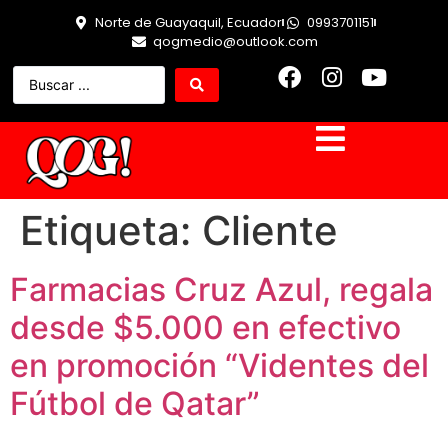
Norte de Guayaquil, Ecuador
0993701151
qogmedio@outlook.com
Etiqueta:
Cliente
Farmacias Cruz Azul, regala
desde $5.000 en efectivo
en promoción “Videntes del
Fútbol de Qatar”