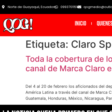
Norte de Guayaquil, Ecuador
0993701151
qogmedio@outl
INICIO
Quiene
Etiqueta:
Claro Sp
Toda la cobertura de l
canal de Marca Claro 
Del 4 al 20 de febrero los aficionados del de
América Latina a través del canal de Marca Cl
Guatemala, Honduras, México, Nicaragua, Pan