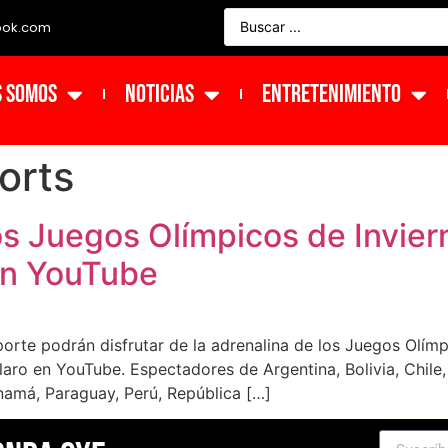
ook.com
s Somos
NOTICIAS
ENTRETENIMIENTO
orts
os Juegos Olímpicos de Invier
en YouTube
porte podrán disfrutar de la adrenalina de los Juegos Olím
aro en YouTube. Espectadores de Argentina, Bolivia, Chile,
amá, Paraguay, Perú, República […]