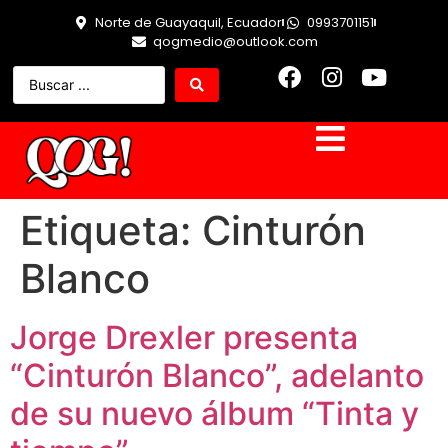
Norte de Guayaquil, Ecuador
0993701151
qogmedio@outlook.com
Etiqueta:
Cinturón
Blanco
Jorge Drexler presenta
“Cinturón Blanco”, adelanto
de su nuevo álbum “Tinta y