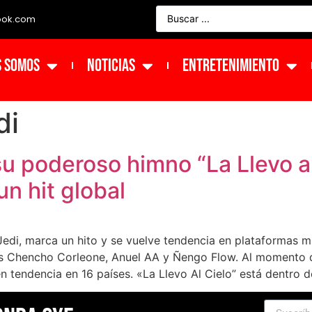
ook.com
s Somos
NOTICIAS
ENTRETENIMIENTO
di
su poderoso himno “La Llevo a
n hit global
edi, marca un hito y se vuelve tendencia en plataformas m
istas Chencho Corleone, Anuel AA y Ñengo Flow. Al momento 
 tendencia en 16 países. «La Llevo Al Cielo” está dentro d