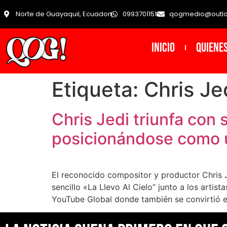
Norte de Guayaquil, Ecuador
0993701151
qogmedio@outl
INICIO
Quiene
Etiqueta:
Chris Je
Chris Jedi triunfa con 
posicionándose como u
El reconocido compositor y productor Chris J
sencillo «La Llevo Al Cielo” junto a los art
YouTube Global donde también se convirtió en