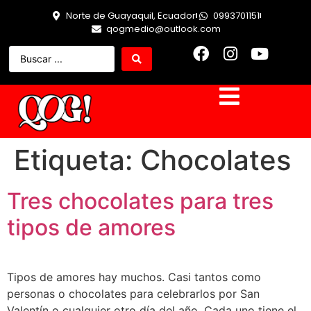
Norte de Guayaquil, Ecuador
0993701151
qogmedio@outlook.com
Etiqueta:
Chocolates
Tres chocolates para tres
tipos de amores
Tipos de amores hay muchos. Casi tantos como
personas o chocolates para celebrarlos por San
Valentín o cualquier otro día del año. Cada uno tiene el